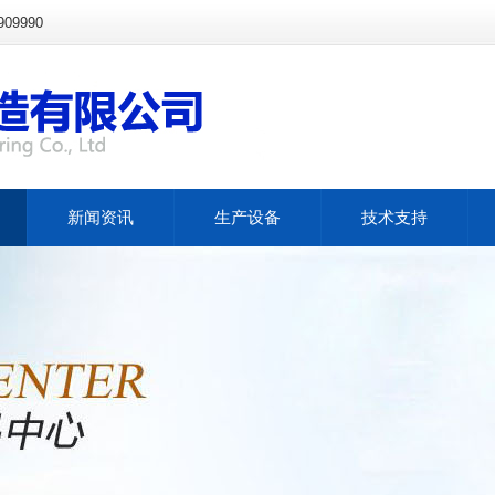
9990
新闻资讯
生产设备
技术支持