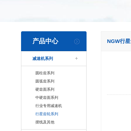
产品中心
NGW行
减速机系列
圆柱齿系列
圆弧齿系列
硬齿面系列
中硬齿面系列
行业专用减速机
行星齿轮系列
摆线及其他