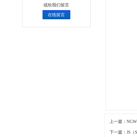
或给我们留言
在线留言
上一篇：
NG
下一篇：
JS